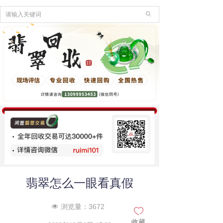
ꄙ
翡翠怎么一眼看真假
浏览量：
3672
넶
ꄀ
收藏