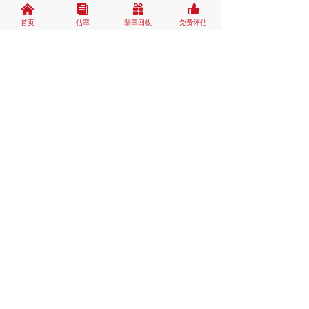
낀
뀴
끣
뀗
首页
估翠
翡翠回收
免费评估
大家学会了吗。这些是翡翠怎么
一眼看真假的一些小技巧，大家
可以参考一下。