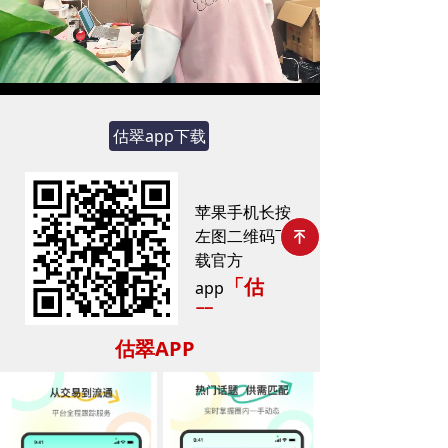
Loaded
:
Progress
:
Mute
0%
0%
估翠app下载
苹果手机长按
左图二维码下
녠
载官方
「估
app
翠」
估翠APP