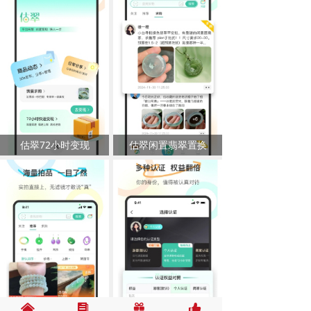
估翠72小时变现
估翠闲置翡翠置换
낀
뀴
끣
뀗