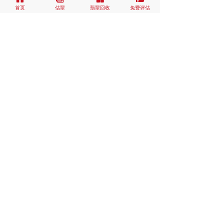
首页
估翠
翡翠回收
免费评估
估翠翡翠全网求购
估翠翡翠竞价抢购
估翠RFID智能管理
估翠让翡翠有价