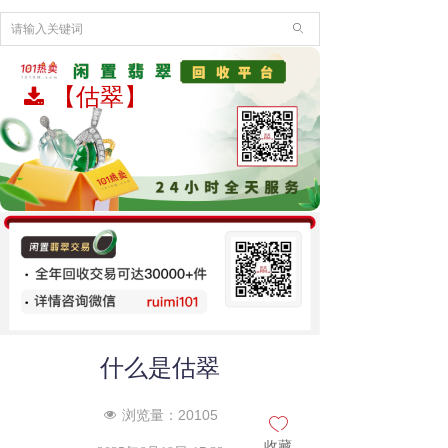
ꄙ
【估翠】
끂
什么是估翠
浏览量：
20105
넶
ꄀ
收藏