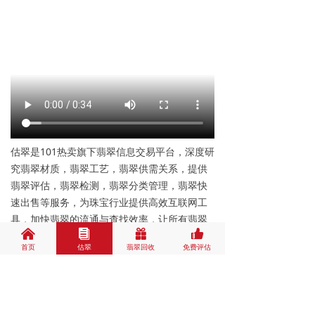
估翠是101热卖旗下翡翠信息交易平台，深度研
究翡翠材质，翡翠工艺，翡翠供需关系，提供
翡翠评估，翡翠检测，翡翠分类管理，翡翠快
速出售等服务，为珠宝行业提供高效互联网工
具，加快翡翠的流通与查找效率，让所有翡翠
낀
뀴
끣
뀗
记录在册，标定翡翠相关数据与分类，提供行
首页
估翠
翡翠回收
免费评估
业大数据支持。
全部评论
(
1
)
来说两句吧