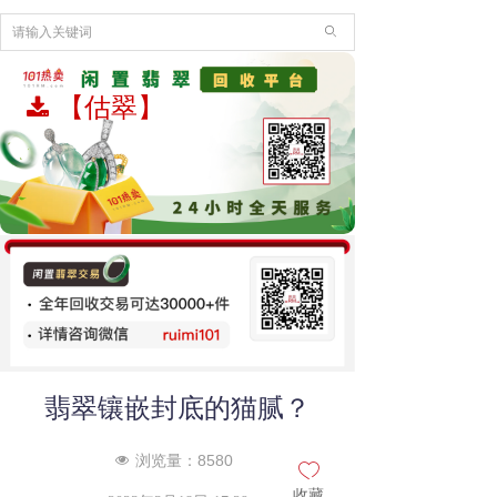
ꄙ
【估翠】
끂
翡翠镶嵌封底的猫腻？
浏览量：
8580
넶
ꄀ
收藏