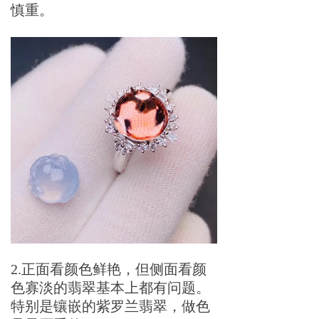
慎重。
2.正面看颜色鲜艳，但侧面看颜
色寡淡的翡翠基本上都有问题。
特别是镶嵌的紫罗兰翡翠，做色