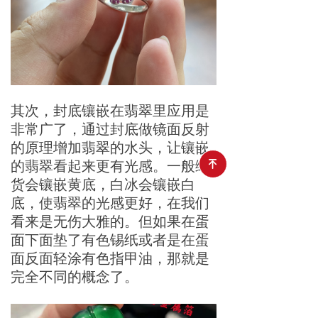
其次，封底镶嵌在翡翠里应用是
非常广了，通过封底做镜面反射
的原理增加翡翠的水头，让镶嵌
녠
的翡翠看起来更有光感。一般绿
货会镶嵌黄底，白冰会镶嵌白
底，使翡翠的光感更好，在我们
看来是无伤大雅的。但如果在蛋
面下面垫了有色锡纸或者是在蛋
面反面轻涂有色指甲油，那就是
完全不同的概念了。