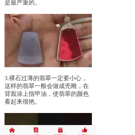
是最严重的。
3.裸石过薄的翡翠一定要小心，
这样的翡翠一般会做成壳雕，在
背面涂上指甲油，使翡翠的颜色
看起来很艳。
낀
뀴
끣
뀗