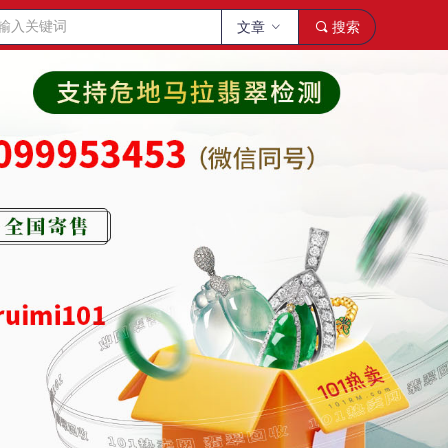
文章
ꀁ
끠
搜索