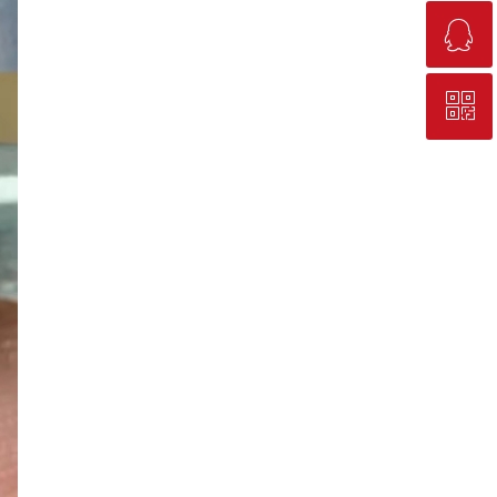
ꁗ
18687666057
ꀥ
QQ客服
热卖顾问私人微信