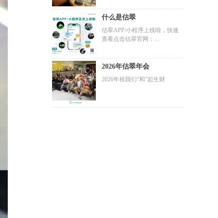
翡翠质量与翡翠改造上
什么是估翠
估翠APP/小程序上线啦，快速
查看点击估翠官网：
www.gucui.cc
2026年估翠年会
2026年祝我们“和”起生财