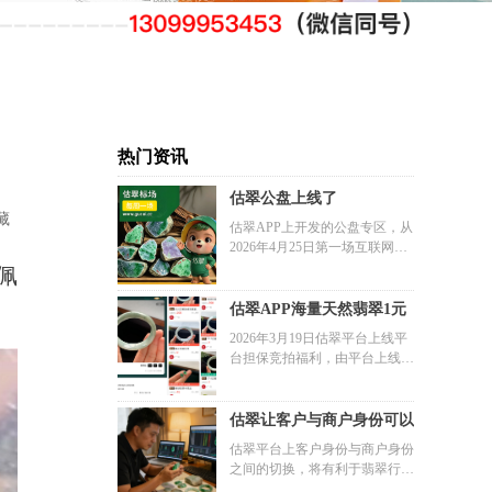
热门资讯
估翠公盘上线了
藏
估翠APP上开发的公盘专区，从
2026年4月25日第一场互联网公
盘开始，正式开启翡翠行业公盘
佩
的互联网+时代
估翠APP海量天然翡翠1元
竞拍活动正式开启
2026年3月19日估翠平台上线平
台担保竞拍福利，由平台上线拍
卖的1元起拍商品，买家不可退
货，卖家不可悔拍，全部都是正
品天然翡翠，18k金镶嵌都有1元
估翠让客户与商户身份可以
起拍品，平台承诺所有天然翡翠
切换
估翠平台上客户身份与商户身份
经过严格检验假一赔三。
之间的切换，将有利于翡翠行业
减少信息差，让翡翠价值聚焦在