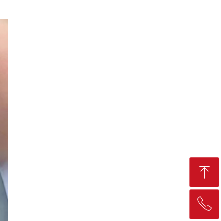
ꁸ
ꂅ
回到顶部