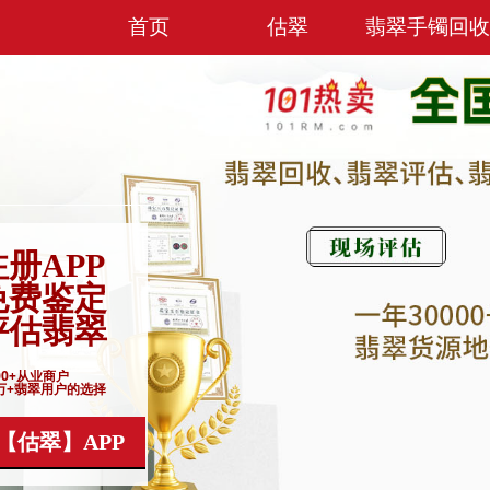
首页
估翠
翡翠手镯回收
注册APP
免费鉴定
评估翡翠
00+从业商户
0万+翡翠用户的选择
【估翠】APP