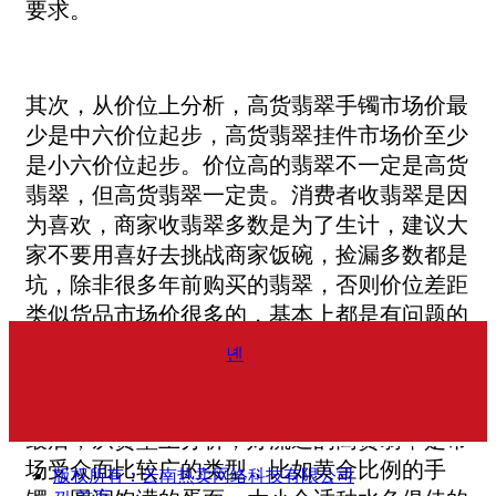
要求。
其次，从价位上分析，高货翡翠手镯市场价最
少是中六价位起步，高货翡翠挂件市场价至少
是小六价位起步。价位高的翡翠不一定是高货
翡翠，但高货翡翠一定贵。消费者收翡翠是因
为喜欢，商家收翡翠多数是为了生计，建议大
家不要用喜好去挑战商家饭碗，捡漏多数都是
坑，除非很多年前购买的翡翠，否则价位差距
类似货品市场价很多的，基本上都是有问题的
货品。
녠
最后，从货型上分析，好流通的高货翡翠是市
场受众面比较广的类型，比如黄金比例的手
版权所有：
云南热卖网络科技有限公司