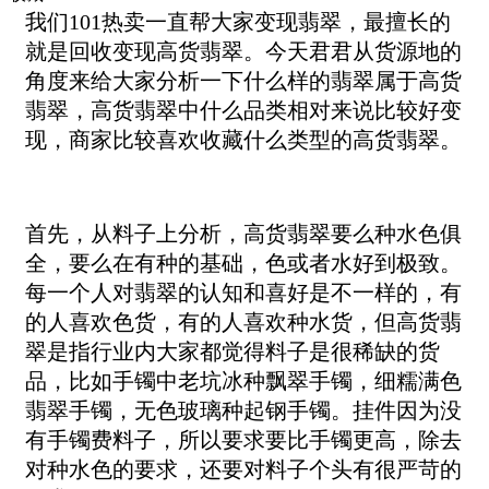
我们101热卖一直帮大家变现翡翠，最擅长的
就是回收变现高货翡翠。今天君君从货源地的
角度来给大家分析一下什么样的翡翠属于高货
翡翠，高货翡翠中什么品类相对来说比较好变
现，商家比较喜欢收藏什么类型的高货翡翠。
首先，从料子上分析，高货翡翠要么种水色俱
全，要么在有种的基础，色或者水好到极致。
每一个人对翡翠的认知和喜好是不一样的，有
的人喜欢色货，有的人喜欢种水货，但高货翡
翠是指行业内大家都觉得料子是很稀缺的货
品，比如手镯中老坑冰种飘翠手镯，细糯满色
翡翠手镯，无色玻璃种起钢手镯。挂件因为没
有手镯费料子，所以要求要比手镯更高，除去
对种水色的要求，还要对料子个头有很严苛的