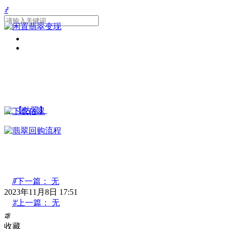
ꄙ
끂
【估翠】
ꁹ
下一篇：
无
2023年11月8日
17:51
ꂃ
上一篇：
无
넳
넲
ꄀ
收藏