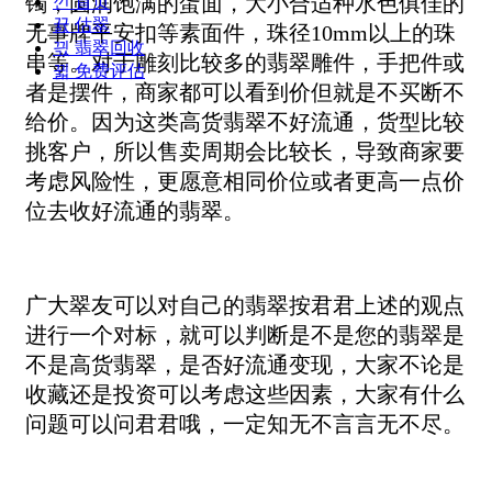
镯，圆润饱满的蛋面，大小合适种水色俱佳的
낀
首页
뀴
估翠
无事牌平安扣等素面件，珠径10mm以上的珠
끣
翡翠回收
串等。对于雕刻比较多的翡翠雕件，手把件或
뀗
免费评估
者是摆件，商家都可以看到价但就是不买断不
给价。因为这类高货翡翠不好流通，货型比较
挑客户，所以售卖周期会比较长，导致商家要
考虑风险性，更愿意相同价位或者更高一点价
位去收好流通的翡翠。
广大翠友可以对自己的翡翠按君君上述的观点
进行一个对标，就可以判断是不是您的翡翠是
不是高货翡翠，是否好流通变现，大家不论是
收藏还是投资可以考虑这些因素，大家有什么
问题可以问君君哦，一定知无不言言无不尽。