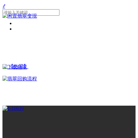
ꄙ
끂
【估翠】
넳
넲